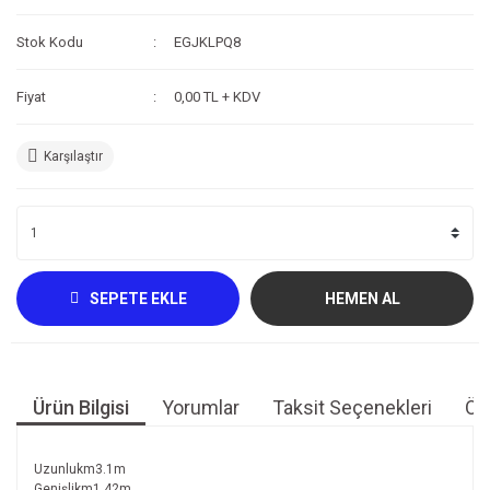
Kompresör
Stok Kodu
EGJKLPQ8
Fotoğraf /Video
Fiyat
0,00 TL + KDV
Kaldırma Balonu
Karşılaştır
Scooter
Setler
Neopren Yapıştırıcı
Full-Face Maske
SEPETE EKLE
HEMEN AL
Dalış Tüpleri
Saat
Ürün Bilgisi
Yorumlar
Taksit Seçenekleri
Öne
Akıntı Çubuğu
Retractor
Uzunlukm3.1m
Genişlikm1.42m