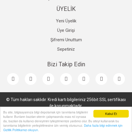
ÜYELİK
Yeni Üyelik
Üye Girişi
Şifremi Unuttum
Sepetiniz
Bizi Takip Edin
© Tüm hakları saklıdır. Kredi kartı bilgileriniz 256bit SSL sertifikası
ile korunmaktadır.
Bu site, bilgisayarınıza bilgi depolamak için tanımlama bilgilerini
Kabul Et
kullanır. Bunların bazıları sitenin çalışmasında esas rol oynasa
da, bazıları da kullanıcı deneyimini iyileştirmemize yardımcı olur. Bu siteyi kullanarak bu
tanımlama bilgilerinin yerleştirilmesine izin vermiş olursunuz.
Daha fazla bilgi edinmek için
Gizlilik Politikamızı okuyun.
ile
ideasoft
e-