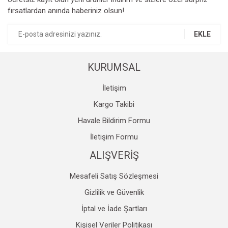
fırsatlardan anında haberiniz olsun!
Ürün açıklamasında eksik bilgiler bulunuyor.
Ürün bilgilerinde hatalar bulunuyor.
EKLE
Ürün fiyatı diğer sitelerden daha pahalı.
Bu ürüne benzer farklı alternatifler olmalı.
KURUMSAL
İletişim
Kargo Takibi
Havale Bildirim Formu
Gönder
İletişim Formu
ALIŞVERİŞ
Mesafeli Satış Sözleşmesi
Gizlilik ve Güvenlik
İptal ve İade Şartları
Kişisel Veriler Politikası