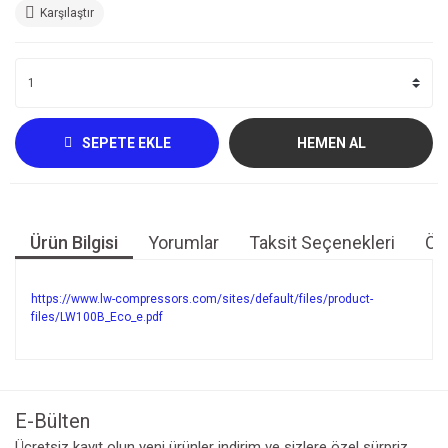
Karşılaştır
SEPETE EKLE
HEMEN AL
Ürün Bilgisi
Yorumlar
Taksit Seçenekleri
Öne
https://www.lw-compressors.com/sites/default/files/product-
files/LW100B_Eco_e.pdf
Bu ürünün fiyat bilgisi, resim, ürün açıklamalarında ve diğer
konularda yetersiz gördüğünüz noktaları öneri formunu
Bu ürüne ilk yorumu siz yapın!
kullanarak tarafımıza iletebilirsiniz.
Görüş ve önerileriniz için teşekkür ederiz.
E-Bülten
Yorum Yaz
Ücretsiz kayıt olun yeni ürünler indirim ve sizlere özel sürpriz
Ürün resmi kalitesiz, bozuk veya görüntülenemiyor.