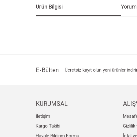
Ürün Bilgisi
Yoruml
Bu ürünün fiyat bilgisi, resim, ürün açıklamalarında v
Görüş ve önerileriniz için teşekkür ederiz.
Ürün resmi kalitesiz, bozuk veya görüntülenemiyo
Ürün açıklamasında eksik bilgiler bulunuyor.
Ürün bilgilerinde hatalar bulunuyor.
E-Bülten
Ücretsiz kayıt olun yeni ürünler indir
Ürün fiyatı diğer sitelerden daha pahalı.
Bu ürüne benzer farklı alternatifler olmalı.
KURUMSAL
ALIŞ
İletişim
Mesafe
Kargo Takibi
Gizlili
Havale Bildirim Formu
İptal v