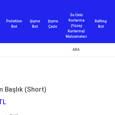
Su Üstü
Kurtarma
Polietilen
Şişme
Şişme
Rafting
(Yüzey
Bot
Bot
Çadır
Bot
Kurtarma)
Malzemeleri
ARA
 Başlık (Short)
TL