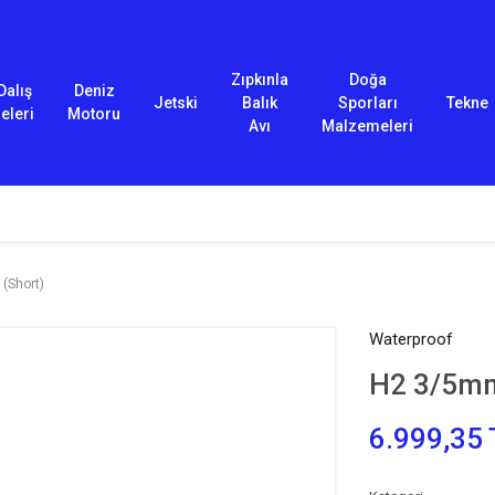
Zıpkınla
Doğa
Dalış
Deniz
Jetski
Balık
Sporları
Tekne
eleri
Motoru
Avı
Malzemeleri
(Short)
Waterproof
H2 3/5mm
6.999,35 