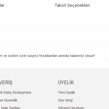
ar
Taksit Seçenekleri
e diğer konularda yetersiz gördüğünüz noktaları öneri formunu kullanarak tarafım
Bu ürüne ilk yorumu siz yapın!
r.
Yorum Yaz
im ve sizlere özel sürpriz fırsatlardan anında haberiniz olsun!
VERİŞ
ÜYELİK
li Satış Sözleşmesi
Yeni Üyelik
Gönder
k ve Güvenlik
Üye Girişi
e İade Şartları
Şifremi Unuttum