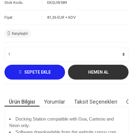
Stok Kodu
EKQUW589
Kompresör
Fiyat
81,36 EUR + KDV
Fotoğraf /Video
Kaldırma Balonu
Karşılaştır
Scooter
Setler
Neopren Yapıştırıcı
SEPETE EKLE
HEMEN AL
Full-Face Maske
Dalış Tüpleri
Ürün Bilgisi
Yorumlar
Taksit Seçenekleri
Öne
Saat
Akıntı Çubuğu
Docking Station compatible with Goa, Cartesio and
Neon only.
Retractor
Software downloadable from the website cressi.com