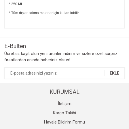
* 250 ML
* Tüm dıştan takma motorlar için kullanılabilir
Bu ürünün fiyat bilgisi, resim, ürün açıklamalarında ve diğer
konularda yetersiz gördüğünüz noktaları öneri formunu
Bu ürüne ilk yorumu siz yapın!
kullanarak tarafımıza iletebilirsiniz.
Görüş ve önerileriniz için teşekkür ederiz.
E-Bülten
Yorum Yaz
Ücretsiz kayıt olun yeni ürünler indirim ve sizlere özel sürpriz
Ürün resmi kalitesiz, bozuk veya görüntülenemiyor.
fırsatlardan anında haberiniz olsun!
Ürün açıklamasında eksik bilgiler bulunuyor.
Ürün bilgilerinde hatalar bulunuyor.
EKLE
Ürün fiyatı diğer sitelerden daha pahalı.
Bu ürüne benzer farklı alternatifler olmalı.
KURUMSAL
İletişim
Kargo Takibi
Havale Bildirim Formu
Gönder