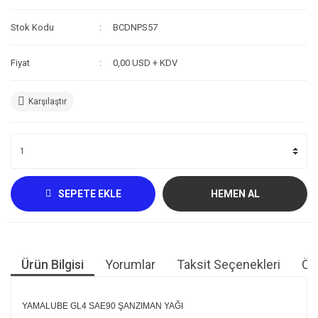
Kompresör
Stok Kodu
BCDNPS57
Fotoğraf /Video
Fiyat
0,00 USD + KDV
Kaldırma Balonu
Karşılaştır
Scooter
Setler
Neopren Yapıştırıcı
Full-Face Maske
SEPETE EKLE
HEMEN AL
Dalış Tüpleri
Saat
Ürün Bilgisi
Yorumlar
Taksit Seçenekleri
Öne
Akıntı Çubuğu
Retractor
YAMALUBE GL4 SAE90 ŞANZIMAN YAĞI