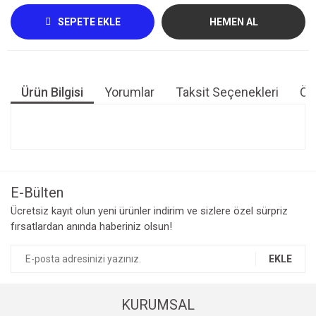
SEPETE EKLE
HEMEN AL
Ürün Bilgisi
Yorumlar
Taksit Seçenekleri
Öne
Bu ürünün fiyat bilgisi, resim, ürün açıklamalarında ve diğer
konularda yetersiz gördüğünüz noktaları öneri formunu
Bu ürüne ilk yorumu siz yapın!
kullanarak tarafımıza iletebilirsiniz.
Görüş ve önerileriniz için teşekkür ederiz.
E-Bülten
Yorum Yaz
Ücretsiz kayıt olun yeni ürünler indirim ve sizlere özel sürpriz
Ürün resmi kalitesiz, bozuk veya görüntülenemiyor.
fırsatlardan anında haberiniz olsun!
Ürün açıklamasında eksik bilgiler bulunuyor.
Ürün bilgilerinde hatalar bulunuyor.
EKLE
Ürün fiyatı diğer sitelerden daha pahalı.
Bu ürüne benzer farklı alternatifler olmalı.
KURUMSAL