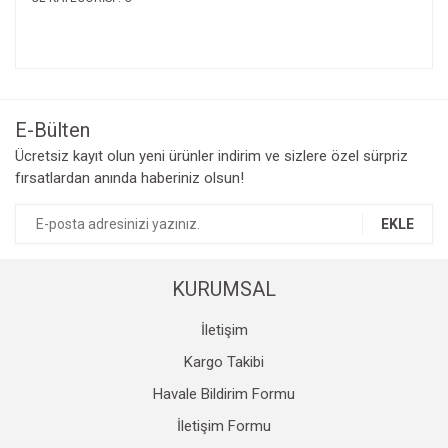
Bu ürünün fiyat bilgisi, resim, ürün açıklamalarında ve diğer
konularda yetersiz gördüğünüz noktaları öneri formunu
Bu ürüne ilk yorumu siz yapın!
kullanarak tarafımıza iletebilirsiniz.
Görüş ve önerileriniz için teşekkür ederiz.
E-Bülten
Yorum Yaz
Ücretsiz kayıt olun yeni ürünler indirim ve sizlere özel sürpriz
Ürün resmi kalitesiz, bozuk veya görüntülenemiyor.
fırsatlardan anında haberiniz olsun!
Ürün açıklamasında eksik bilgiler bulunuyor.
Ürün bilgilerinde hatalar bulunuyor.
EKLE
Ürün fiyatı diğer sitelerden daha pahalı.
Bu ürüne benzer farklı alternatifler olmalı.
KURUMSAL
İletişim
Kargo Takibi
Havale Bildirim Formu
Gönder
İletişim Formu