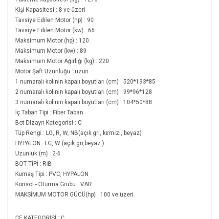
Kişi Kapasitesi : 8 ve üzeri
Tavsiye Edilen Motor (hp) : 90
Tavsiye Edilen Motor (kw) : 66
Maksimum Motor (hp) : 120
Maksimum Motor (kw) : 89
Maksimum Motor Ağırlığı (kg) : 220
Motor Şaft Uzunluğu : uzun
1 numaralı kolinin kapalı boyutları (cm) : 520*193*85
2 numaralı kolinin kapalı boyutları (cm) : 99*96*128
3 numaralı kolinin kapalı boyutları (cm) : 104*50*88
İç Taban Tipi : Fiber Taban
Bot Dizayn Kategorisi : C
Tüp Rengi : LG, R, W, NB(açık gri, kırmızı, beyaz)
HYPALON : LG, W (açık gri,beyaz )
Uzunluk (m) : 2-6
BOT TİPİ : RIB
Kumaş Tipi : PVC, HYPALON
Konsol - Oturma Grubu : VAR
MAKSİMUM MOTOR GÜCÜ(hp) : 100 ve üzeri
CE KATEGORİSİ : C