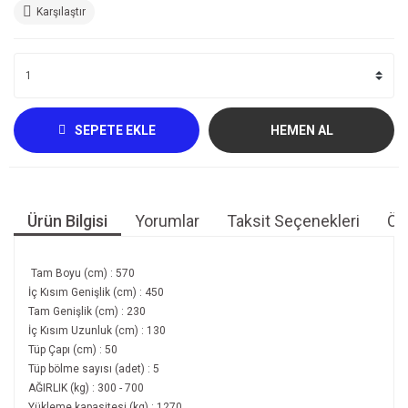
Karşılaştır
SEPETE EKLE
HEMEN AL
Ürün Bilgisi
Yorumlar
Taksit Seçenekleri
Öne
Tam Boyu (cm) : 570
İç Kısım Genişlik (cm) : 450
Tam Genişlik (cm) : 230
İç Kısım Uzunluk (cm) : 130
Tüp Çapı (cm) : 50
Tüp bölme sayısı (adet) : 5
AĞIRLIK (kg) : 300 - 700
Yükleme kapasitesi (kg) : 1270