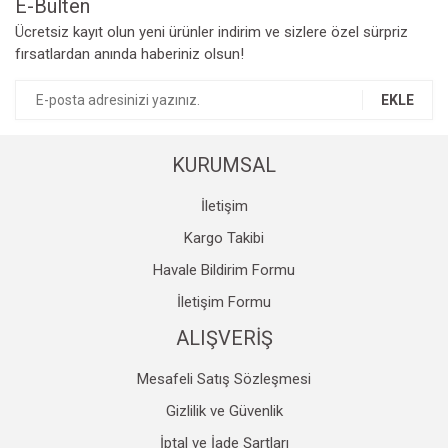
E-Bülten
Yorum Yaz
Ücretsiz kayıt olun yeni ürünler indirim ve sizlere özel sürpriz
Ürün resmi kalitesiz, bozuk veya görüntülenemiyor.
fırsatlardan anında haberiniz olsun!
Ürün açıklamasında eksik bilgiler bulunuyor.
Ürün bilgilerinde hatalar bulunuyor.
EKLE
Ürün fiyatı diğer sitelerden daha pahalı.
Bu ürüne benzer farklı alternatifler olmalı.
KURUMSAL
İletişim
Kargo Takibi
Havale Bildirim Formu
Gönder
İletişim Formu
ALIŞVERİŞ
Mesafeli Satış Sözleşmesi
Gizlilik ve Güvenlik
İptal ve İade Şartları