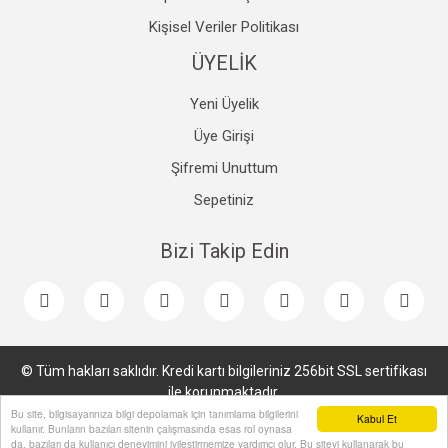
Kişisel Veriler Politikası
ÜYELİK
Yeni Üyelik
Üye Girişi
Şifremi Unuttum
Sepetiniz
Bizi Takip Edin
© Tüm hakları saklıdır. Kredi kartı bilgileriniz 256bit SSL sertifikası
ile korunmaktadır.
Bu site, bilgisayarınıza bilgi depolamak için tanımlama bilgilerini
Kabul Et
kullanır. Bunların bazıları sitenin çalışmasında esas rol oynasa
da, bazıları da kullanıcı deneyimini iyileştirmemize yardımcı olur. Bu siteyi kullanarak bu