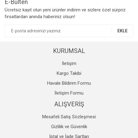
E-Bülten
42 ayak no hangi beden palet olur ve stokta varmı
Ücretsiz kayıt olun yeni ürünler indirim ve sizlere özel sürpriz
Ürün resmi kalitesiz, bozuk veya görüntülenemiyor.
fırsatlardan anında haberiniz olsun!
Ürün açıklamasında eksik bilgiler bulunuyor.
semih Özçakmak | 09/10/2025
Ürün bilgilerinde hatalar bulunuyor.
EKLE
Ürün fiyatı diğer sitelerden daha pahalı.
Yorum Yaz
Bu ürüne benzer farklı alternatifler olmalı.
KURUMSAL
İletişim
Kargo Takibi
Havale Bildirim Formu
Gönder
İletişim Formu
ALIŞVERİŞ
Mesafeli Satış Sözleşmesi
Gizlilik ve Güvenlik
İptal ve İade Şartları