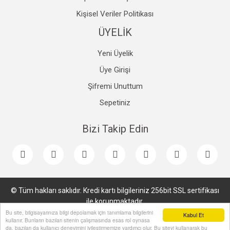
Kişisel Veriler Politikası
ÜYELİK
Yeni Üyelik
Üye Girişi
Şifremi Unuttum
Sepetiniz
Bizi Takip Edin
© Tüm hakları saklıdır. Kredi kartı bilgileriniz 256bit SSL sertifikası
ile korunmaktadır.
Bu site, bilgisayarınıza bilgi depolamak için tanımlama bilgilerini
Kabul Et
kullanır. Bunların bazıları sitenin çalışmasında esas rol oynasa
da, bazıları da kullanıcı deneyimini iyileştirmemize yardımcı olur. Bu siteyi kullanarak bu