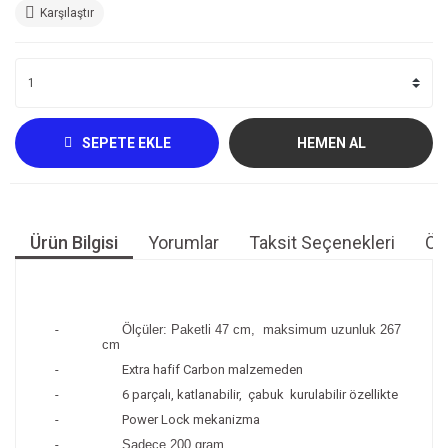
Karşılaştır
SEPETE EKLE
HEMEN AL
Ürün Bilgisi
Yorumlar
Taksit Seçenekleri
Öne
-
Ölçüler: Paketli
47 cm
, maksimum uzunluk
267
cm
-
Extra hafif Carbon malzemeden
-
6 parçalı, katlanabilir, çabuk kurulabilir özellikte
-
Power Lock mekanizma
-
Sadece
200 gram