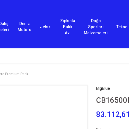
Zıpkınla
Doğa
Dalış
Deniz
Jetski
Balık
Sporları
Tekne
eleri
Motoru
Avı
Malzemeleri
rc Premium Pack
BigBlue
CB16500
83.112,6