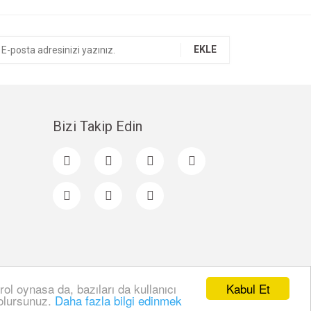
EKLE
Bizi Takip Edin
Kabul Et
rol oynasa da, bazıları da kullanıcı
 olursunuz.
Daha fazla bilgi edinmek