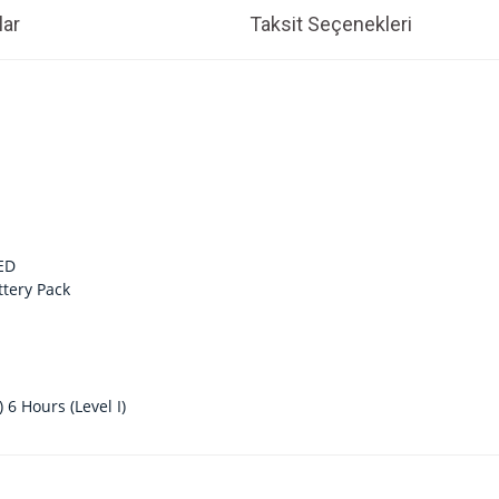
ar
Taksit Seçenekleri
LED
tery Pack
) 6 Hours (Level I)
e diğer konularda yetersiz gördüğünüz noktaları öneri formunu kullanarak tarafım
Bu ürüne ilk yorumu siz yapın!