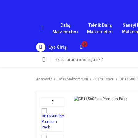
Dalış
Teknik Dalış
Sanayi 
Malzemeleri
Malzemeleri
Malzem
0
Üye Girişi
Anasayfa
Dalış Malzemeleri
Sualtı Feneri
CB16500Pb