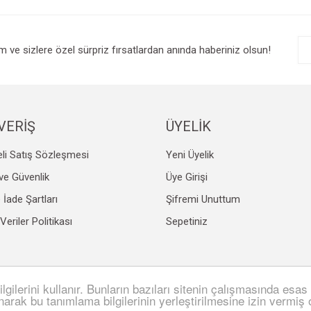
r.
Yorum Yaz
im ve sizlere özel sürpriz fırsatlardan anında haberiniz olsun!
VERİŞ
ÜYELİK
li Satış Sözleşmesi
Yeni Üyelik
Gönder
k ve Güvenlik
Üye Girişi
e İade Şartları
Şifremi Unuttum
 Veriler Politikası
Sepetiniz
lgilerini kullanır. Bunların bazıları sitenin çalışmasında esas 
SL sertifikası ile korunmaktadır.
anarak bu tanımlama bilgilerinin yerleştirilmesine izin vermiş