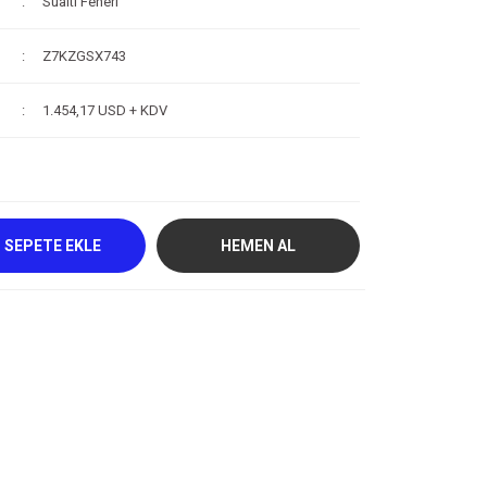
Sualtı Feneri
Z7KZGSX743
1.454,17 USD + KDV
SEPETE EKLE
HEMEN AL