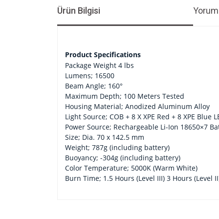
Ürün Bilgisi
Yoruml
Product Specifications
Package Weight 4 lbs
Lumens; 16500
Beam Angle; 160°
Maximum Depth; 100 Meters Tested
Housing Material; Anodized Aluminum Alloy
Light Source; COB + 8 X XPE Red + 8 XPE Blue 
Power Source; Rechargeable Li-Ion 18650×7 Bat
Size; Dia. 70 x 142.5 mm
Weight; 787g (including battery)
Buoyancy; -304g (including battery)
Color Temperature; 5000K (Warm White)
Burn Time; 1.5 Hours (Level III) 3 Hours (Level II
Bu ürünün fiyat bilgisi, resim, ürün açıklamalarında v
Görüş ve önerileriniz için teşekkür ederiz.