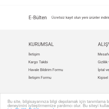
Ürün resmi kalitesiz, bozuk veya görüntülenemiyo
Ürün açıklamasında eksik bilgiler bulunuyor.
Ürün bilgilerinde hatalar bulunuyor.
E-Bülten
Ücretsiz kayıt olun yeni ürünler indir
Ürün fiyatı diğer sitelerden daha pahalı.
Bu ürüne benzer farklı alternatifler olmalı.
KURUMSAL
ALIŞ
İletişim
Mesafe
Kargo Takibi
Gizlili
Havale Bildirim Formu
İptal v
İletişim Formu
Kişisel
Bu site, bilgisayarınıza bilgi depolamak için tanımlama bi
© Tüm hakları saklıdır. Kredi kartı bilgileriniz 256bit S
deneyimini iyileştirmemize yardımcı olur. Bu siteyi kull