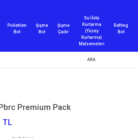
Su Üstü
Kurtarma
Polietilen
Şişme
Şişme
Rafting
(Yüzey
Bot
Bot
Çadır
Bot
Kurtarma)
Malzemeleri
ARA
Pbrc Premium Pack
1 TL