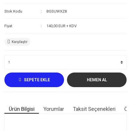
Kompresör
Stok Kodu
BGSUWXZ8
Fotoğraf /Video
Fiyat
140,00 EUR + KDV
Kaldırma Balonu
Karşılaştır
Scooter
Setler
Neopren Yapıştırıcı
Full-Face Maske
SEPETE EKLE
HEMEN AL
Dalış Tüpleri
Saat
Ürün Bilgisi
Yorumlar
Taksit Seçenekleri
Öne
Akıntı Çubuğu
Retractor
Bu ürünün fiyat bilgisi, resim, ürün açıklamalarında ve diğer