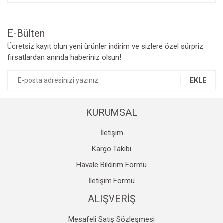
konularda yetersiz gördüğünüz noktaları öneri formunu
Bu ürüne ilk yorumu siz yapın!
kullanarak tarafımıza iletebilirsiniz.
Görüş ve önerileriniz için teşekkür ederiz.
E-Bülten
Yorum Yaz
Ücretsiz kayıt olun yeni ürünler indirim ve sizlere özel sürpriz
Ürün resmi kalitesiz, bozuk veya görüntülenemiyor.
fırsatlardan anında haberiniz olsun!
Ürün açıklamasında eksik bilgiler bulunuyor.
Ürün bilgilerinde hatalar bulunuyor.
EKLE
Ürün fiyatı diğer sitelerden daha pahalı.
Bu ürüne benzer farklı alternatifler olmalı.
KURUMSAL
İletişim
Kargo Takibi
Havale Bildirim Formu
Gönder
İletişim Formu
ALIŞVERİŞ
Mesafeli Satış Sözleşmesi