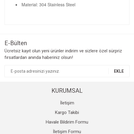
Material: 304 Stainless Steel
Bu ürünün fiyat bilgisi, resim, ürün açıklamalarında ve diğer
konularda yetersiz gördüğünüz noktaları öneri formunu
Bu ürüne ilk yorumu siz yapın!
kullanarak tarafımıza iletebilirsiniz.
Görüş ve önerileriniz için teşekkür ederiz.
E-Bülten
Yorum Yaz
Ücretsiz kayıt olun yeni ürünler indirim ve sizlere özel sürpriz
Ürün resmi kalitesiz, bozuk veya görüntülenemiyor.
fırsatlardan anında haberiniz olsun!
Ürün açıklamasında eksik bilgiler bulunuyor.
Ürün bilgilerinde hatalar bulunuyor.
EKLE
Ürün fiyatı diğer sitelerden daha pahalı.
Bu ürüne benzer farklı alternatifler olmalı.
KURUMSAL
İletişim
Kargo Takibi
Havale Bildirim Formu
Gönder
İletişim Formu