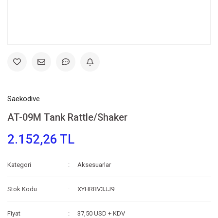
Saekodive
AT-09M Tank Rattle/Shaker
2.152,26 TL
Kategori
Aksesuarlar
Stok Kodu
XYHRBV3JJ9
Fiyat
37,50 USD + KDV