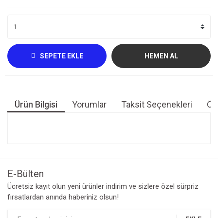
SEPETE EKLE
HEMEN AL
Ürün Bilgisi
Yorumlar
Taksit Seçenekleri
Öne
Bu ürünün fiyat bilgisi, resim, ürün açıklamalarında ve diğer
konularda yetersiz gördüğünüz noktaları öneri formunu
Bu ürüne ilk yorumu siz yapın!
kullanarak tarafımıza iletebilirsiniz.
Görüş ve önerileriniz için teşekkür ederiz.
E-Bülten
Yorum Yaz
Ücretsiz kayıt olun yeni ürünler indirim ve sizlere özel sürpriz
Ürün resmi kalitesiz, bozuk veya görüntülenemiyor.
fırsatlardan anında haberiniz olsun!
Ürün açıklamasında eksik bilgiler bulunuyor.
Ürün bilgilerinde hatalar bulunuyor.