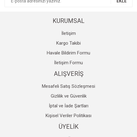
EKLE
Ürün fiyatı diğer sitelerden daha pahalı.
Bu ürüne benzer farklı alternatifler olmalı.
KURUMSAL
İletişim
Kargo Takibi
Havale Bildirim Formu
Gönder
İletişim Formu
ALIŞVERİŞ
Mesafeli Satış Sözleşmesi
Gizlilik ve Güvenlik
İptal ve İade Şartları
Kişisel Veriler Politikası
ÜYELİK