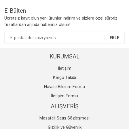
Görüş ve önerileriniz için teşekkür ederiz.
E-Bülten
Yorum Yaz
Ücretsiz kayıt olun yeni ürünler indirim ve sizlere özel sürpriz
Ürün resmi kalitesiz, bozuk veya görüntülenemiyor.
fırsatlardan anında haberiniz olsun!
Ürün açıklamasında eksik bilgiler bulunuyor.
Ürün bilgilerinde hatalar bulunuyor.
EKLE
Ürün fiyatı diğer sitelerden daha pahalı.
Bu ürüne benzer farklı alternatifler olmalı.
KURUMSAL
İletişim
Kargo Takibi
Havale Bildirim Formu
Gönder
İletişim Formu
ALIŞVERİŞ
Mesafeli Satış Sözleşmesi
Gizlilik ve Güvenlik