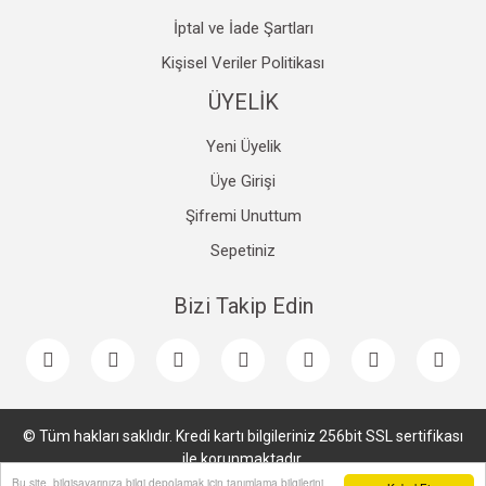
İptal ve İade Şartları
Kişisel Veriler Politikası
ÜYELİK
Yeni Üyelik
Üye Girişi
Şifremi Unuttum
Sepetiniz
Bizi Takip Edin
© Tüm hakları saklıdır. Kredi kartı bilgileriniz 256bit SSL sertifikası
ile korunmaktadır.
Bu site, bilgisayarınıza bilgi depolamak için tanımlama bilgilerini