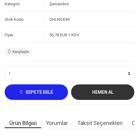
Kategori
Şamandıra
Kompresör
Stok Kodu
GHLNQX49
Fotoğraf /Video
Kaldırma Balonu
Fiyat
56,78 EUR + KDV
Scooter
Karşılaştır
Setler
Neopren Yapıştırıcı
Full-Face Maske
SEPETE EKLE
HEMEN AL
Dalış Tüpleri
Saat
Akıntı Çubuğu
Ürün Bilgisi
Yorumlar
Taksit Seçenekleri
Öne
Retractor