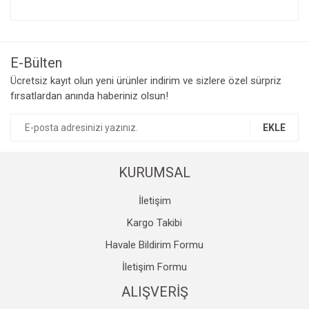
Bu ürünün fiyat bilgisi, resim, ürün açıklamalarında ve diğer
konularda yetersiz gördüğünüz noktaları öneri formunu
Bu ürüne ilk yorumu siz yapın!
kullanarak tarafımıza iletebilirsiniz.
Görüş ve önerileriniz için teşekkür ederiz.
E-Bülten
Yorum Yaz
Ücretsiz kayıt olun yeni ürünler indirim ve sizlere özel sürpriz
Ürün resmi kalitesiz, bozuk veya görüntülenemiyor.
fırsatlardan anında haberiniz olsun!
Ürün açıklamasında eksik bilgiler bulunuyor.
Ürün bilgilerinde hatalar bulunuyor.
EKLE
Ürün fiyatı diğer sitelerden daha pahalı.
Bu ürüne benzer farklı alternatifler olmalı.
KURUMSAL
İletişim
Kargo Takibi
Havale Bildirim Formu
Gönder
İletişim Formu
ALIŞVERİŞ