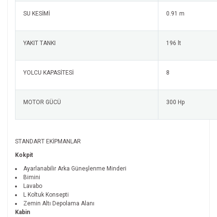
SU KESİMİ
0.91 m
YAKIT TANKI
196 lt
YOLCU KAPASİTESİ
8
MOTOR GÜCÜ
300 Hp
STANDART EKİPMANLAR
Kokpit
Ayarlanabilir Arka Güneşlenme Minderi
Bimini
Lavabo
L Koltuk Konsepti
Zemin Altı Depolama Alanı
Kabin