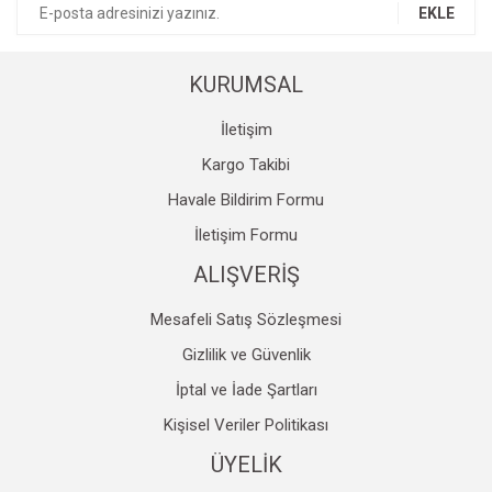
EKLE
Ürün fiyatı diğer sitelerden daha pahalı.
Bu ürüne benzer farklı alternatifler olmalı.
KURUMSAL
İletişim
Kargo Takibi
Havale Bildirim Formu
Gönder
İletişim Formu
ALIŞVERİŞ
Mesafeli Satış Sözleşmesi
Gizlilik ve Güvenlik
İptal ve İade Şartları
Kişisel Veriler Politikası
ÜYELİK