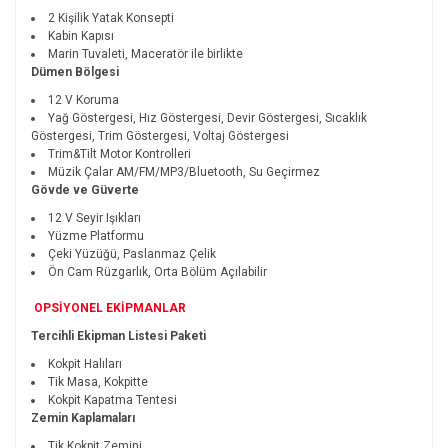
2 Kişilik Yatak Konsepti
Kabin Kapısı
Marin Tuvaleti, Maceratör ile birlikte
Dümen Bölgesi
12 V Koruma
Yağ Göstergesi, Hız Göstergesi, Devir Göstergesi, Sıcaklık
Göstergesi, Trim Göstergesi, Voltaj Göstergesi
Trim&Tilt Motor Kontrolleri
Müzik Çalar AM/FM/MP3/Bluetooth, Su Geçirmez
Gövde ve Güverte
12 V Seyir Işıkları
Yüzme Platformu
Çeki Yüzüğü, Paslanmaz Çelik
Ön Cam Rüzgarlık, Orta Bölüm Açılabilir
OPSİYONEL EKİPMANLAR
Tercihli Ekipman Listesi Paketi
Kokpit Halıları
Tik Masa, Kokpitte
Kokpit Kapatma Tentesi
Zemin Kaplamaları
Tik Kokpit Zemini