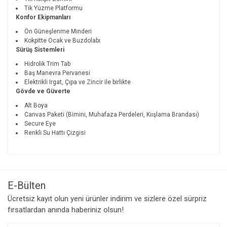
Tik Yüzme Platformu
Konfor Ekipmanları
Ön Güneşlenme Minderi
Kokpitte Ocak ve Buzdolabı
Sürüş Sistemleri
Hidrolik Trim Tab
Baş Manevra Pervanesi
Elektrikli Irgat, Çıpa ve Zincir ile birlikte
Gövde ve Güverte
Alt Boya
Canvas Paketi (Bimini, Muhafaza Perdeleri, Kıışlama Brandası)
Secure Eye
Renkli Su Hattı Çizgisi
Bu ürünün fiyat bilgisi, resim, ürün açıklamalarında ve diğer
konularda yetersiz gördüğünüz noktaları öneri formunu
Bu ürüne ilk yorumu siz yapın!
kullanarak tarafımıza iletebilirsiniz.
Görüş ve önerileriniz için teşekkür ederiz.
E-Bülten
Yorum Yaz
Ücretsiz kayıt olun yeni ürünler indirim ve sizlere özel sürpriz
Ürün resmi kalitesiz, bozuk veya görüntülenemiyor.
fırsatlardan anında haberiniz olsun!
Ürün açıklamasında eksik bilgiler bulunuyor.
Ürün bilgilerinde hatalar bulunuyor.