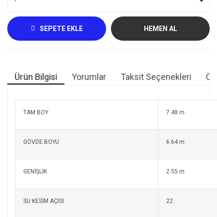
SEPETE EKLE
HEMEN AL
Ürün Bilgisi
Yorumlar
Taksit Seçenekleri
Öne
TAM BOY
7.48 m
GÖVDE BOYU
6.64 m
GENİŞLİK
2.55 m
SU KESİM AÇISI
22