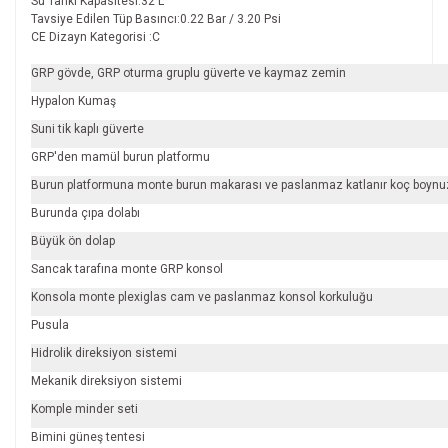
Su Tankı Kapasitesi:32 L
Tavsiye Edilen Tüp Basıncı:0.22 Bar / 3.20 Psi
CE Dizayn Kategorisi :C
GRP gövde, GRP oturma gruplu güverte ve kaymaz zemin
Hypalon Kumaş
Suni tik kaplı güverte
GRP'den mamül burun platformu
Burun platformuna monte burun makarası ve paslanmaz katlanır koç boyn
Burunda çıpa dolabı
Büyük ön dolap
Sancak tarafına monte GRP konsol
Konsola monte plexiglas cam ve paslanmaz konsol korkuluğu
Pusula
Hidrolik direksiyon sistemi
Mekanik direksiyon sistemi
Komple minder seti
Bimini güneş tentesi