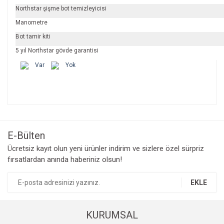
Northstar şişme bot temizleyicisi
Manometre
Bot tamir kiti
5 yıl Northstar gövde garantisi
Var
Yok
Bu ürünün fiyat bilgisi, resim, ürün açıklamalarında ve diğer
konularda yetersiz gördüğünüz noktaları öneri formunu
Bu ürüne ilk yorumu siz yapın!
kullanarak tarafımıza iletebilirsiniz.
Görüş ve önerileriniz için teşekkür ederiz.
E-Bülten
Yorum Yaz
Ücretsiz kayıt olun yeni ürünler indirim ve sizlere özel sürpriz
Ürün resmi kalitesiz, bozuk veya görüntülenemiyor.
fırsatlardan anında haberiniz olsun!
Ürün açıklamasında eksik bilgiler bulunuyor.
Ürün bilgilerinde hatalar bulunuyor.
EKLE
Ürün fiyatı diğer sitelerden daha pahalı.
Bu ürüne benzer farklı alternatifler olmalı.
KURUMSAL