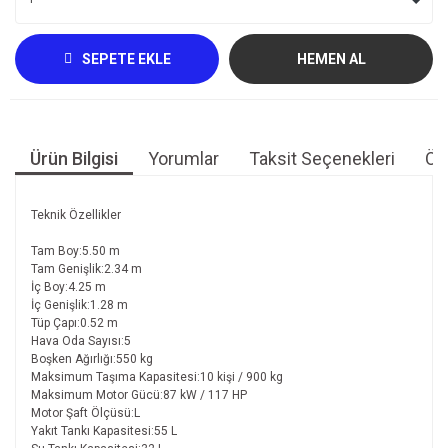
SEPETE EKLE
HEMEN AL
Ürün Bilgisi
Yorumlar
Taksit Seçenekleri
Öne
Teknik Özellikler
Tam Boy:5.50 m
Tam Genişlik:2.34 m
İç Boy:4.25 m
İç Genişlik:1.28 m
Tüp Çapı:0.52 m
Hava Oda Sayısı:5
Boşken Ağırlığı:550 kg
Maksimum Taşıma Kapasitesi:10 kişi / 900 kg
Maksimum Motor Gücü:87 kW / 117 HP
Motor Şaft Ölçüsü:L
Yakıt Tankı Kapasitesi:55 L