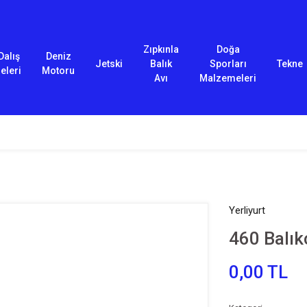
Zıpkınla
Doğa
Dalış
Deniz
Jetski
Balık
Sporları
Tekne
eleri
Motoru
Avı
Malzemeleri
Yerliyurt
460 Balık
0,00 TL