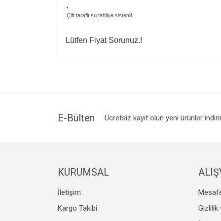
Çift taraflı su tahliye sistemi
Lütfen Fiyat Sorunuz.!
Bu ürünün fiyat bilgisi, resim, ürün açıklamalarında v
Görüş ve önerileriniz için teşekkür ederiz.
Ürün resmi kalitesiz, bozuk veya görüntülenemiyo
Ürün açıklamasında eksik bilgiler bulunuyor.
Ürün bilgilerinde hatalar bulunuyor.
E-Bülten
Ücretsiz kayıt olun yeni ürünler indir
Ürün fiyatı diğer sitelerden daha pahalı.
Bu ürüne benzer farklı alternatifler olmalı.
KURUMSAL
ALIŞ
İletişim
Mesafe
Kargo Takibi
Gizlili