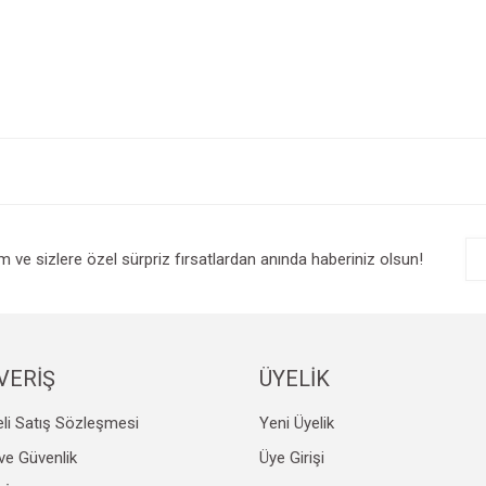
e diğer konularda yetersiz gördüğünüz noktaları öneri formunu kullanarak tarafım
Bu ürüne ilk yorumu siz yapın!
r.
Yorum Yaz
im ve sizlere özel sürpriz fırsatlardan anında haberiniz olsun!
VERİŞ
ÜYELİK
li Satış Sözleşmesi
Yeni Üyelik
Gönder
k ve Güvenlik
Üye Girişi