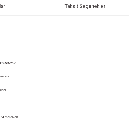
ar
Taksit Seçenekleri
Aksesuarlar
tentesi
dasi
r
R-NI merdiven