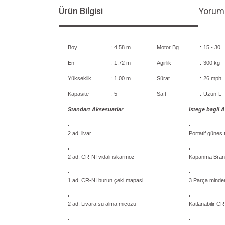
Ürün Bilgisi
Yoruml
Boy
:
4.58 m
Motor Bg.
:
15 - 30
En
:
1.72 m
Agirlik
:
300 kg
Yükseklik
:
1.00 m
Sürat
:
26 mph
Kapasite
:
5
Saft
:
Uzun-L
Standart Aksesuarlar
Istege bagli 
2 ad. livar
Portatif günes 
2 ad. CR-NI vidali iskarmoz
Kapanma Bran
1 ad. CR-NI burun çeki mapasi
3 Parça minde
2 ad. Livara su alma miçozu
Katlanabilir C