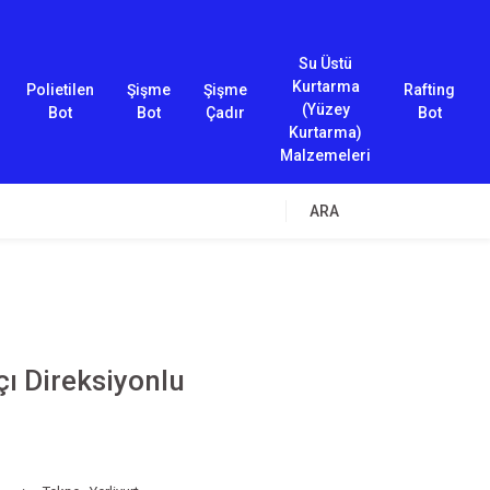
Su Üstü
Kurtarma
Polietilen
Şişme
Şişme
Rafting
(Yüzey
Bot
Bot
Çadır
Bot
Kurtarma)
Malzemeleri
ARA
çı Direksiyonlu