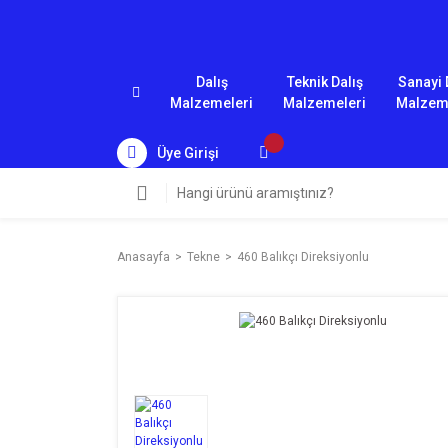
Dalış
Teknik Dalış
Sanayi 
Malzemeleri
Malzemeleri
Malzem
Üye Girişi
Anasayfa
Tekne
460 Balıkçı Direksiyonlu