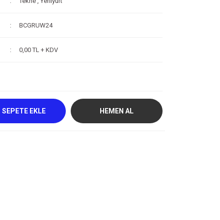
Tekne
,
Yerliyurt
BCGRUW24
0,00 TL + KDV
SEPETE EKLE
HEMEN AL