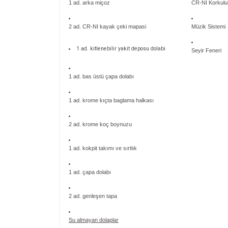
1 ad. arka miçoz
CR-NI Korkulu
2 ad. CR-NI kayak çeki mapasi
Müzik Sistemi
1 ad. kitlenebilir yakit deposu dolabi
Seyir Feneri
1 ad. bas üstü çapa dolabı
1 ad. krome kıçta baglama halkası
2 ad. krome koç boynuzu
1 ad. kokpit takımı ve sırtlık
1 ad. çapa dolabı
2 ad. genleşen tapa
Su almayan dolaplar