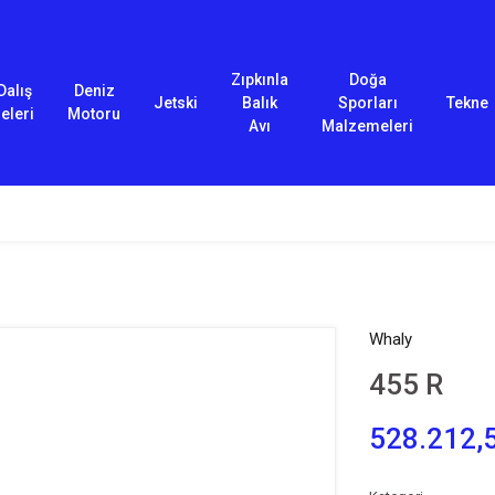
Zıpkınla
Doğa
Dalış
Deniz
Jetski
Balık
Sporları
Tekne
eleri
Motoru
Avı
Malzemeleri
Whaly
455 R
528.212,