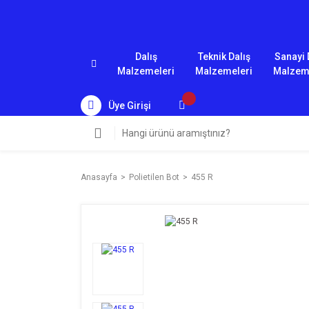
Dalış
Teknik Dalış
Sanayi 
Malzemeleri
Malzemeleri
Malzem
Üye Girişi
Anasayfa
Polietilen Bot
455 R