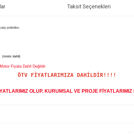
ar
Taksit Seçenekleri
ıp polietilen.
 (motor dahil)
or Fiyata Dahil Değildir
ÖTV FİYATLARIMIZA DAHİLDİR!!!!
YATLARIMIZ OLUP, KURUMSAL VE PROJE FİYATLARIMIZ 
e diğer konularda yetersiz gördüğünüz noktaları öneri formunu kullanarak tarafım
Bu ürüne ilk yorumu siz yapın!
r.
Yorum Yaz