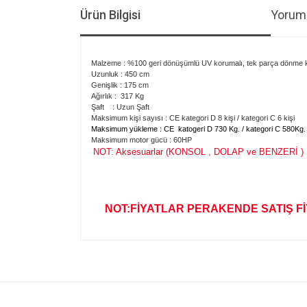
Ürün Bilgisi
Yoruml
Malzeme : %100 geri dönüşümlü UV korumalı, tek parça dönme kal
Uzunluk : 450 cm
Genişlik : 175 cm
Ağırlık : 317 Kg
Şaft : Uzun Şaft
Maksimum kişi sayısı : CE kategori D 8 kişi / kategori C 6 kişi
Maksimum yükleme : CE katogeri D 730 Kg. / kategori C 580Kg.
Maksimum motor gücü : 60HP
NOT: Aksesuarlar (KONSOL , DOLAP ve BENZERİ ) Mot
NOT:FİYATLAR PERAKENDE SATIŞ Fİ
Bu ürünün fiyat bilgisi, resim, ürün açıklamalarında v
Görüş ve önerileriniz için teşekkür ederiz.
Ürün resmi kalitesiz, bozuk veya görüntülenemiyo
Ürün açıklamasında eksik bilgiler bulunuyor.