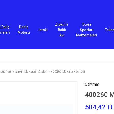
Zıpkınla
Doğa
 Dalış
Deniz
Jetski
Balık
Sporları
Tekn
meleri
Motoru
Avı
Malzemeleri
suarları
Zıpkın Makarası & İpler
400260 Makara Kasnağı
Salvimar
400260 M
504,42 T