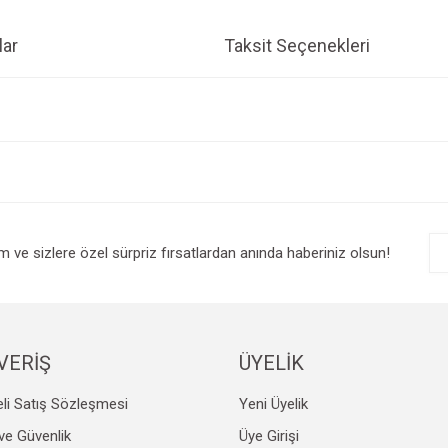
ar
Taksit Seçenekleri
e diğer konularda yetersiz gördüğünüz noktaları öneri formunu kullanarak tarafım
Bu ürüne ilk yorumu siz yapın!
r.
Yorum Yaz
im ve sizlere özel sürpriz fırsatlardan anında haberiniz olsun!
VERİŞ
ÜYELİK
li Satış Sözleşmesi
Yeni Üyelik
Gönder
k ve Güvenlik
Üye Girişi