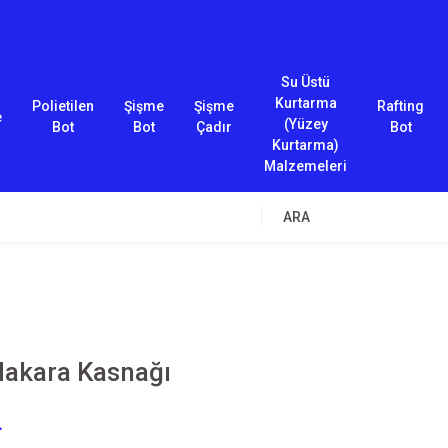
Su Üstü
Kurtarma
Polietilen
Şişme
Şişme
Rafting
e
(Yüzey
Bot
Bot
Çadır
Bot
Kurtarma)
Malzemeleri
ARA
akara Kasnağı
L