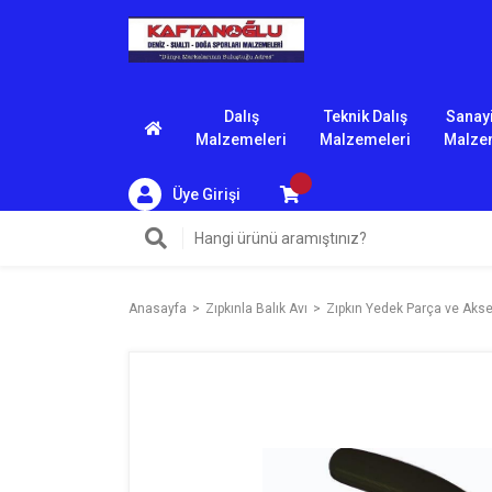
Dalış
Teknik Dalış
Sanayi
Malzemeleri
Malzemeleri
Malze
Üye Girişi
Anasayfa
Zıpkınla Balık Avı
Zıpkın Yedek Parça ve Akse