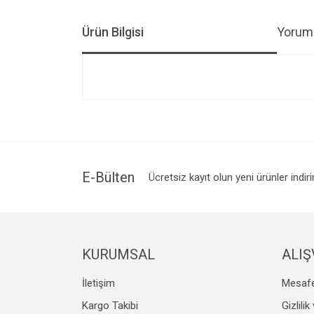
Ürün Bilgisi
Yoruml
Bu ürünün fiyat bilgisi, resim, ürün açıklamalarında v
Görüş ve önerileriniz için teşekkür ederiz.
Ürün resmi kalitesiz, bozuk veya görüntülenemiyo
Ürün açıklamasında eksik bilgiler bulunuyor.
Ürün bilgilerinde hatalar bulunuyor.
E-Bülten
Ücretsiz kayıt olun yeni ürünler indir
Ürün fiyatı diğer sitelerden daha pahalı.
Bu ürüne benzer farklı alternatifler olmalı.
KURUMSAL
ALIŞ
İletişim
Mesafe
Kargo Takibi
Gizlili