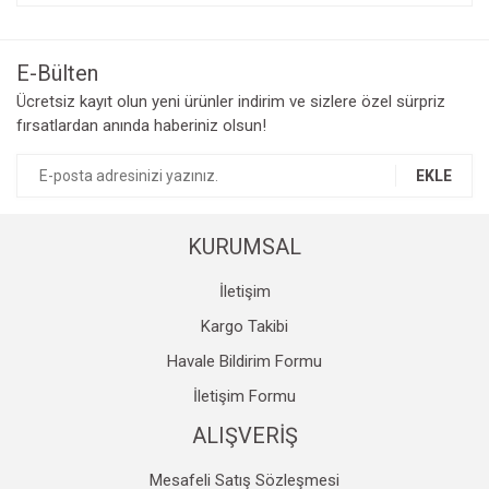
konularda yetersiz gördüğünüz noktaları öneri formunu
Bu ürüne ilk yorumu siz yapın!
kullanarak tarafımıza iletebilirsiniz.
Görüş ve önerileriniz için teşekkür ederiz.
E-Bülten
Yorum Yaz
Ücretsiz kayıt olun yeni ürünler indirim ve sizlere özel sürpriz
Ürün resmi kalitesiz, bozuk veya görüntülenemiyor.
fırsatlardan anında haberiniz olsun!
Ürün açıklamasında eksik bilgiler bulunuyor.
Ürün bilgilerinde hatalar bulunuyor.
EKLE
Ürün fiyatı diğer sitelerden daha pahalı.
Bu ürüne benzer farklı alternatifler olmalı.
KURUMSAL
İletişim
Kargo Takibi
Havale Bildirim Formu
Gönder
İletişim Formu
ALIŞVERİŞ
Mesafeli Satış Sözleşmesi