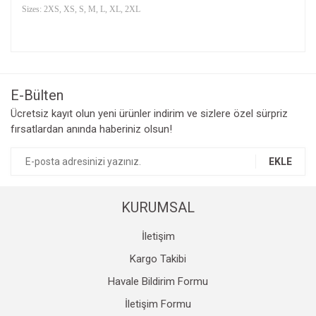
Sizes: 2XS, XS, S, M, L, XL, 2XL
Bu ürünün fiyat bilgisi, resim, ürün açıklamalarında ve diğer
konularda yetersiz gördüğünüz noktaları öneri formunu
Bu ürüne ilk yorumu siz yapın!
kullanarak tarafımıza iletebilirsiniz.
Görüş ve önerileriniz için teşekkür ederiz.
E-Bülten
Yorum Yaz
Ücretsiz kayıt olun yeni ürünler indirim ve sizlere özel sürpriz
Ürün resmi kalitesiz, bozuk veya görüntülenemiyor.
fırsatlardan anında haberiniz olsun!
Ürün açıklamasında eksik bilgiler bulunuyor.
Ürün bilgilerinde hatalar bulunuyor.
EKLE
Ürün fiyatı diğer sitelerden daha pahalı.
Bu ürüne benzer farklı alternatifler olmalı.
KURUMSAL
İletişim
Kargo Takibi
Havale Bildirim Formu
Gönder
İletişim Formu