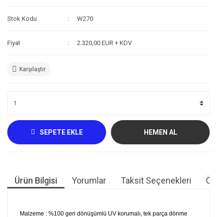
Kompresör
Stok Kodu
W270
Fotoğraf /Video
Fiyat
2.320,00 EUR + KDV
Kaldırma Balonu
Karşılaştır
Scooter
Setler
Neopren Yapıştırıcı
Full-Face Maske
SEPETE EKLE
HEMEN AL
Dalış Tüpleri
Saat
Ürün Bilgisi
Yorumlar
Taksit Seçenekleri
Öne
Akıntı Çubuğu
Retractor
Malzeme : %100 geri dönüşümlü UV korumalı, tek parça dönme