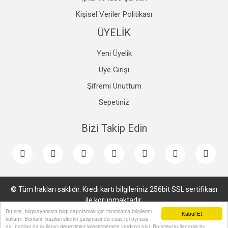
Kişisel Veriler Politikası
ÜYELİK
Yeni Üyelik
Üye Girişi
Şifremi Unuttum
Sepetiniz
Bizi Takip Edin
© Tüm hakları saklıdır. Kredi kartı bilgileriniz 256bit SSL sertifikası
ile korunmaktadır.
Bu site, bilgisayarınıza bilgi depolamak için tanımlama bilgilerini
Kabul Et
kullanır. Bunların bazıları sitenin çalışmasında esas rol oynasa
da, bazıları da kullanıcı deneyimini iyileştirmemize yardımcı olur. Bu siteyi kullanarak bu