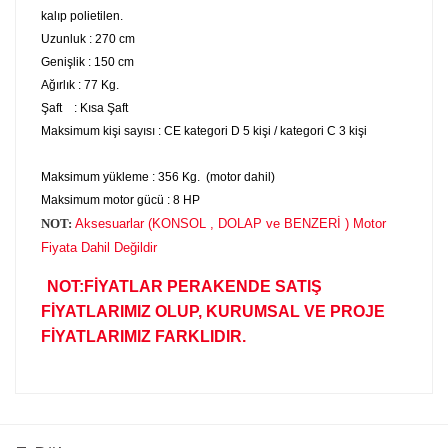
kalıp polietilen.
Uzunluk : 270 cm
Genişlik : 150 cm
Ağırlık : 77 Kg.
Şaft : Kısa Şaft
Maksimum kişi sayısı : CE kategori D 5 kişi / kategori C 3 kişi
Maksimum yükleme : 356 Kg. (motor dahil)
Maksimum motor gücü : 8 HP
NOT:
Aksesuarlar (KONSOL , DOLAP ve BENZERİ ) Motor
Fiyata Dahil Değildir
NOT:FİYATLAR PERAKENDE SATIŞ
FİYATLARIMIZ OLUP, KURUMSAL VE PROJE
FİYATLARIMIZ FARKLIDIR.
Bu ürünün fiyat bilgisi, resim, ürün açıklamalarında ve diğer
konularda yetersiz gördüğünüz noktaları öneri formunu
Bu ürüne ilk yorumu siz yapın!
kullanarak tarafımıza iletebilirsiniz.
Görüş ve önerileriniz için teşekkür ederiz.