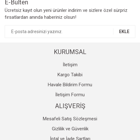
E-Bülten
Yorum Yaz
Ücretsiz kayıt olun yeni ürünler indirim ve sizlere özel sürpriz
Ürün resmi kalitesiz, bozuk veya görüntülenemiyor.
fırsatlardan anında haberiniz olsun!
Ürün açıklamasında eksik bilgiler bulunuyor.
Ürün bilgilerinde hatalar bulunuyor.
EKLE
Ürün fiyatı diğer sitelerden daha pahalı.
Bu ürüne benzer farklı alternatifler olmalı.
KURUMSAL
İletişim
Kargo Takibi
Havale Bildirim Formu
Gönder
İletişim Formu
ALIŞVERİŞ
Mesafeli Satış Sözleşmesi
Gizlilik ve Güvenlik
İptal ve İade Şartları