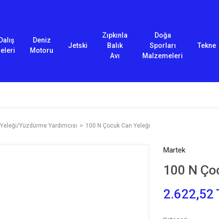
Zıpkınla
Doğa
Dalış
Deniz
Jetski
Balık
Sporları
Tekne
eleri
Motoru
Avı
Malzemeleri
Yeleği/Yüzdürme Yardımcısı
100 N Çocuk Can Yeleği
Martek
100 N Ço
2.622,52 