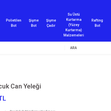
Su Üstü
Kurtarma
Polietilen
Şişme
Şişme
Rafting
(Yüzey
Bot
Bot
Çadır
Bot
Kurtarma)
Malzemeleri
ARA
cuk Can Yeleği
TL