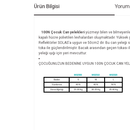
Ürün Bilgisi
Yoruml
100N Çocuk Can yelekleri
yüzmeyi bilen ve bilmeyenler
kapalı hücre polietilen levhalardan oluşmaktadır. Yüksek g
Reflektörler SOLAS'a uygun ve 50cm2 dir. Bu can yeleği s
toka ile güçlendirilmiştir. Bacak arasından geçen tokası
yeleği ışığı için yeri mevcuttur.
ÇOCUĞUNUZUN BEDENİNE UYGUN 100N ÇOCUK CAN YELEĞİ
M02300
M02310
M02320
Beden
S
M
L
Yüzdürme
40 N
40 N
50 N
Vücut Ağırlığı
15-30 Kg
30-35 Kg
35-40 Kg