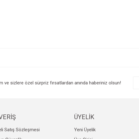
e diğer konularda yetersiz gördüğünüz noktaları öneri formunu kullanarak tarafım
Bu ürüne ilk yorumu siz yapın!
r.
Yorum Yaz
im ve sizlere özel sürpriz fırsatlardan anında haberiniz olsun!
VERİŞ
ÜYELİK
li Satış Sözleşmesi
Yeni Üyelik
Gönder