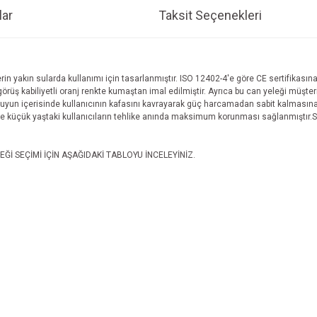
ar
Taksit Seçenekleri
in yakın sularda kullanımı için tasarlanmıştır. ISO 12402-4'e göre CE sertifikasın
örüş kabiliyetli oranj renkte kumaştan imal edilmiştir. Ayrıca bu can yeleği müşter
uyun içerisinde kullanıcının kafasını kavrayarak güç harcamadan sabit kalmasına 
 ile küçük yaştaki kullanıcıların tehlike anında maksimum korunması sağlanmıştır.
 SEÇİMİ İÇİN AŞAĞIDAKİ TABLOYU İNCELEYİNİZ.