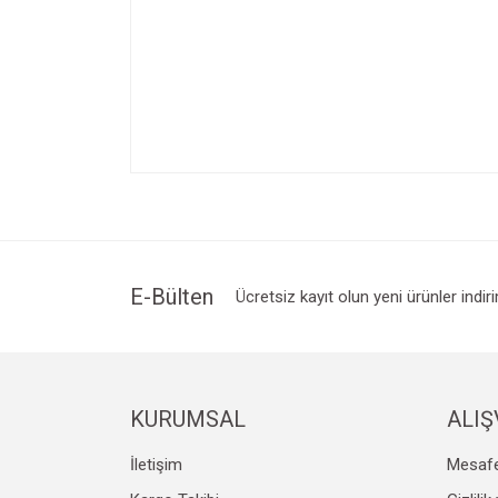
Bu ürünün fiyat bilgisi, resim, ürün açıklamalarında v
Görüş ve önerileriniz için teşekkür ederiz.
Ürün resmi kalitesiz, bozuk veya görüntülenemiyo
Ürün açıklamasında eksik bilgiler bulunuyor.
Ürün bilgilerinde hatalar bulunuyor.
E-Bülten
Ücretsiz kayıt olun yeni ürünler indir
Ürün fiyatı diğer sitelerden daha pahalı.
Bu ürüne benzer farklı alternatifler olmalı.
KURUMSAL
ALIŞ
İletişim
Mesafe