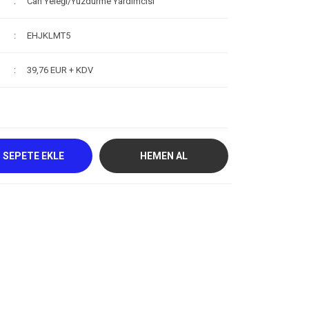
Can Yeleği/Yüzdürme Yardımcısı
EHJKLMT5
39,76 EUR + KDV
SEPETE EKLE
HEMEN AL