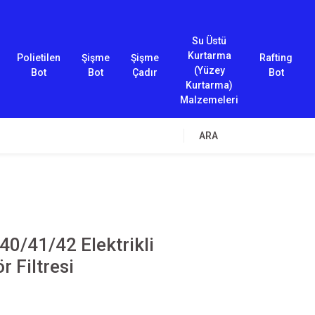
Su Üstü
Kurtarma
Polietilen
Şişme
Şişme
Rafting
(Yüzey
Bot
Bot
Çadır
Bot
Kurtarma)
Malzemeleri
ARA
0/41/42 Elektrikli
 Filtresi