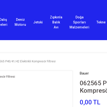
Zıpkınla
Doğa
Dalış
Deniz
Jetski
Balık
Sporları
Tekne
eleri
Motoru
Avı
Malzemeleri
65 P40/41/42 Elektrikli Kompresör Filtresi
Bauer
062565 P4
Kompresör
0,00 TL