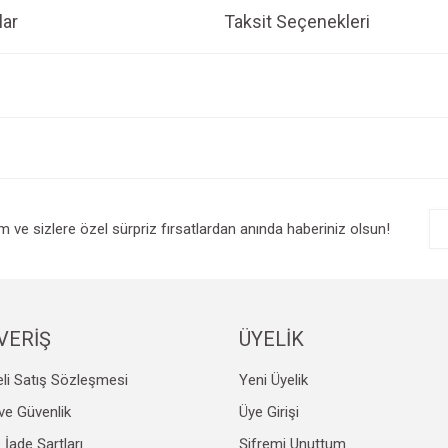
ar
Taksit Seçenekleri
e diğer konularda yetersiz gördüğünüz noktaları öneri formunu kullanarak tarafım
Bu ürüne ilk yorumu siz yapın!
r.
Yorum Yaz
im ve sizlere özel sürpriz fırsatlardan anında haberiniz olsun!
VERİŞ
ÜYELİK
li Satış Sözleşmesi
Yeni Üyelik
Gönder
k ve Güvenlik
Üye Girişi
e İade Şartları
Şifremi Unuttum