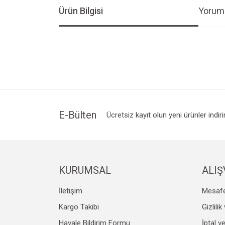
Ürün Bilgisi
Yoruml
Bu ürünün fiyat bilgisi, resim, ürün açıklamalarında v
Görüş ve önerileriniz için teşekkür ederiz.
Ürün resmi kalitesiz, bozuk veya görüntülenemiyo
Ürün açıklamasında eksik bilgiler bulunuyor.
Ürün bilgilerinde hatalar bulunuyor.
E-Bülten
Ücretsiz kayıt olun yeni ürünler indir
Ürün fiyatı diğer sitelerden daha pahalı.
Bu ürüne benzer farklı alternatifler olmalı.
KURUMSAL
ALIŞ
İletişim
Mesafe
Kargo Takibi
Gizlili
Havale Bildirim Formu
İptal v