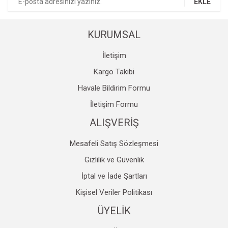
EKLE
Ürün fiyatı diğer sitelerden daha pahalı.
Bu ürüne benzer farklı alternatifler olmalı.
KURUMSAL
İletişim
Kargo Takibi
Havale Bildirim Formu
Gönder
İletişim Formu
ALIŞVERİŞ
Mesafeli Satış Sözleşmesi
Gizlilik ve Güvenlik
İptal ve İade Şartları
Kişisel Veriler Politikası
ÜYELİK