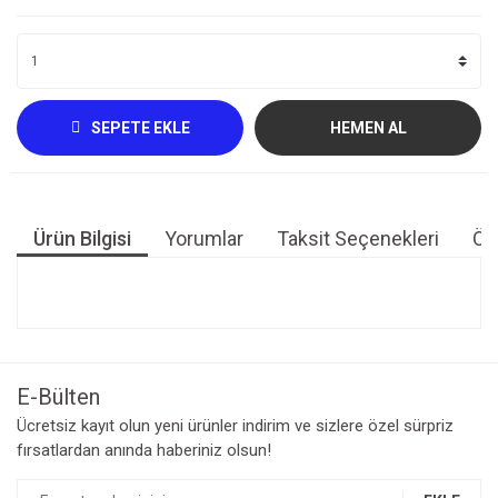
SEPETE EKLE
HEMEN AL
Ürün Bilgisi
Yorumlar
Taksit Seçenekleri
Öne
Bu ürünün fiyat bilgisi, resim, ürün açıklamalarında ve diğer
konularda yetersiz gördüğünüz noktaları öneri formunu
Bu ürüne ilk yorumu siz yapın!
kullanarak tarafımıza iletebilirsiniz.
Görüş ve önerileriniz için teşekkür ederiz.
E-Bülten
Yorum Yaz
Ücretsiz kayıt olun yeni ürünler indirim ve sizlere özel sürpriz
Ürün resmi kalitesiz, bozuk veya görüntülenemiyor.
fırsatlardan anında haberiniz olsun!
Ürün açıklamasında eksik bilgiler bulunuyor.
Ürün bilgilerinde hatalar bulunuyor.